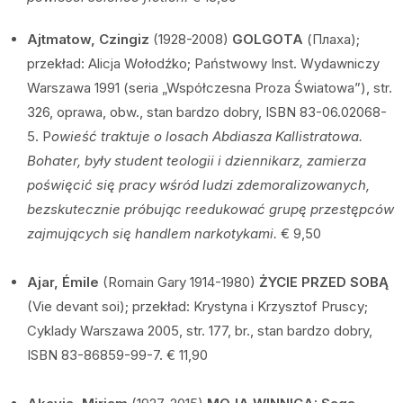
Ajtmatow, Czingiz
(1928-2008)
GOLGOTA
(Плаха);
przekład: Alicja Wołodźko; Państwowy Inst. Wydawniczy
Warszawa 1991 (seria „Współczesna Proza Światowa”), str.
326, oprawa, obw., stan bardzo dobry, ISBN 83-06.02068-
5. P
owieść traktuje o losach Abdiasza Kallistratowa.
Bohater, były student teologii i dziennikarz, zamierza
poświęcić się pracy wśród ludzi zdemoralizowanych,
bezskutecznie próbując reedukować grupę przestępców
zajmujących się handlem narkotykami.
€ 9,50
Ajar, Émile
(Romain Gary 1914-1980)
ŻYCIE PRZED SOBĄ
(Vie devant soi); przekład: Krystyna i Krzysztof Pruscy;
Cyklady Warszawa 2005, str. 177, br., stan bardzo dobry,
ISBN 83-86859-99-7. € 11,90