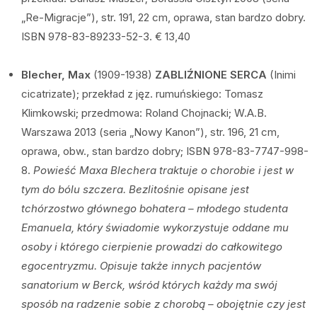
„Re-Migracje”), str. 191, 22 cm, oprawa, stan bardzo dobry.
ISBN 978-83-89233-52-3. € 13,40
Blecher, Max
(1909-1938)
ZABLIŹNIONE SERCA
(Inimi
cicatrizate); przekład z jęz. rumuńskiego: Tomasz
Klimkowski; przedmowa: Roland Chojnacki; W.A.B.
Warszawa 2013 (seria „Nowy Kanon”), str. 196, 21 cm,
oprawa, obw., stan bardzo dobry; ISBN 978-83-7747-998-
8.
Powieść Maxa Blechera traktuje o chorobie i jest w
tym do bólu szczera. Bezlitośnie opisane jest
tchórzostwo głównego bohatera – młodego studenta
Emanuela, który świadomie wykorzystuje oddane mu
osoby i którego cierpienie prowadzi do całkowitego
egocentryzmu. Opisuje także innych pacjentów
sanatorium w Berck, wśród których każdy ma swój
sposób na radzenie sobie z chorobą – obojętnie czy jest