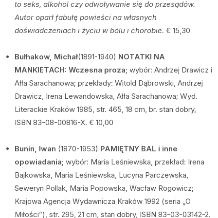
to seks, alkohol czy odwoływanie się do przesądów.
Autor oparł fabułę powieści na własnych
doświadczeniach i życiu w bólu i chorobie.
€ 15,30
Bułhakow, Michał
(1891-1940)
NOTATKI NA
MANKIETACH: Wczesna proza
; wybór: Andrzej Drawicz i
Ałła Sarachanowa; przekłady: Witold Dąbrowski, Andrzej
Drawicz, Irena Lewandowska, Ałła Sarachanowa; Wyd.
Literackie Kraków 1985, str. 465, 18 cm, br. stan dobry,
ISBN 83-08-00816-X. € 10,00
Bunin, Iwan
(1870-1953)
PAMIĘTNY BAL i inne
opowiadania
; wybór: Maria Leśniewska, przekład: Irena
Bajkowska, Maria Leśniewska, Lucyna Parczewska,
Seweryn Pollak, Maria Popowska, Wacław Rogowicz;
Krajowa Agencja Wydawnicza Kraków 1992 (seria „O
Miłości”), str. 295, 21 cm, stan dobry, ISBN 83-03-03142-2.