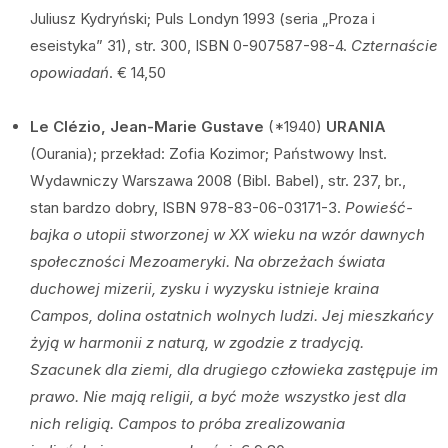
Juliusz Kydryński; Puls Londyn 1993 (seria „Proza i
eseistyka” 31), str. 300, ISBN 0-907587-98-4.
Czternaście
opowiadań
. € 14,50
Le Clézio, Jean-Marie Gustave
(*1940)
URANIA
(Ourania); przekład: Zofia Kozimor; Państwowy Inst.
Wydawniczy Warszawa 2008 (Bibl. Babel), str. 237, br.,
stan bardzo dobry, ISBN 978-83-06-03171-3.
Powieść-
bajka o utopii stworzonej w XX wieku na wzór dawnych
społeczności Mezoameryki. Na obrzeżach świata
duchowej mizerii, zysku i wyzysku istnieje kraina
Campos, dolina ostatnich wolnych ludzi. Jej mieszkańcy
żyją w harmonii z naturą, w zgodzie z tradycją.
Szacunek dla ziemi, dla drugiego człowieka zastępuje im
prawo. Nie mają religii, a być może wszystko jest dla
nich religią. Campos to próba zrealizowania