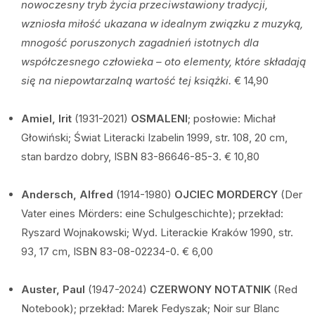
nowoczesny tryb życia przeciwstawiony tradycji,
wzniosła miłość ukazana w idealnym związku z muzyką,
mnogość poruszonych zagadnień istotnych dla
współczesnego człowieka – oto elementy, które składają
się na niepowtarzalną wartość tej książki.
€ 14,90
Amiel, Irit
(1931-2021)
OSMALENI
; posłowie: Michał
Głowiński; Świat Literacki Izabelin 1999, str. 108, 20 cm,
stan bardzo dobry, ISBN 83-86646-85-3. € 10,80
Andersch, Alfred
(1914-1980)
OJCIEC MORDERCY
(Der
Vater eines Mörders: eine Schulgeschichte); przekład:
Ryszard Wojnakowski; Wyd. Literackie Kraków 1990, str.
93, 17 cm, ISBN 83-08-02234-0. € 6,00
Auster, Paul
(1947-2024)
CZERWONY NOTATNIK
(Red
Notebook); przekład: Marek Fedyszak; Noir sur Blanc