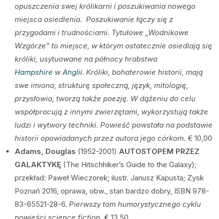
opuszczenia swej królikarni i poszukiwania nowego
miejsca osiedlenia. Poszukiwanie łączy się z
przygodami i trudnościami. Tytułowe „Wodnikowe
Wzgórze” to miejsce, w którym ostatecznie osiedlają się
króliki, usytuowane na północy hrabstwa
Hampshire
w
Anglii
. Króliki, bohaterowie historii, mają
swe imiona, strukturę społeczną, język, mitologię,
przysłowia, tworzą także poezję. W dążeniu do celu
współpracują z innymi zwierzętami, wykorzystują także
ludzi i wytwory techniki. Powieść powstała na podstawie
historii opowiadanych przez autora jego córkom.
€ 10,00
Adams, Douglas
(1952-2001)
AUTOSTOPEM PRZEZ
GALAKTYKĘ
(The Hitschhiker’s Guide to the Galaxy);
przekład: Paweł Wieczorek; ilustr. Janusz Kapusta; Zysk
Poznań 2016, oprawa, obw., stan bardzo dobry, ISBN 978-
83-65521-28-6.
Pierwszy tom humorystycznego cyklu
powieści science fiction.
€ 13,50