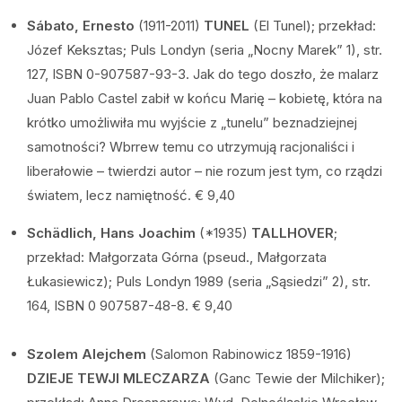
Sábato, Ernesto
(1911-2011)
TUNEL
(El Tunel); przekład:
Józef Keksztas; Puls Londyn (seria „Nocny Marek” 1), str.
127, ISBN 0-907587-93-3. Jak do tego doszło, że malarz
Juan Pablo Castel zabił w końcu Marię – kobietę, która na
krótko umożliwiła mu wyjście z „tunelu” beznadziejnej
samotności? Wbrrew temu co utrzymują racjonaliści i
liberałowie – twierdzi autor – nie rozum jest tym, co rządzi
światem, lecz namiętność. € 9,40
Schädlich, Hans Joachim
(*1935)
TALLHOVER
;
przekład: Małgorzata Górna (pseud., Małgorzata
Łukasiewicz); Puls Londyn 1989 (seria „Sąsiedzi” 2), str.
164, ISBN 0 907587-48-8. € 9,40
Szolem Alejchem
(Salomon Rabinowicz 1859-1916)
DZIEJE TEWJI MLECZARZA
(Ganc Tewie der Milchiker);