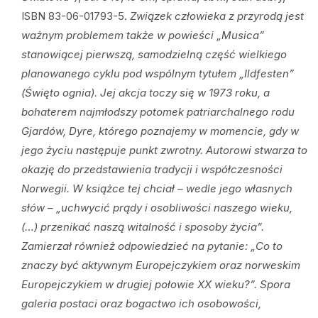
ISBN 83-06-01793-5.
Związek człowieka z przyrodą jest
ważnym problemem także w powieści „Musica”
stanowiącej pierwszą, samodzielną część wielkiego
planowanego cyklu pod wspólnym tytułem „Ildfesten”
(Święto ognia). Jej akcja toczy się w 1973 roku, a
bohaterem najmłodszy potomek patriarchalnego rodu
Gjardów, Dyre, którego poznajemy w momencie, gdy w
jego życiu następuje punkt zwrotny. Autorowi stwarza to
okazję do przedstawienia tradycji i współczesności
Norwegii. W książce tej chciał – wedle jego własnych
słów – „uchwycić prądy i osobliwości naszego wieku,
(…) przenikać naszą witalność i sposoby życia”.
Zamierzał również odpowiedzieć na pytanie: „Co to
znaczy być aktywnym Europejczykiem oraz norweskim
Europejczykiem w drugiej połowie XX wieku?”. Spora
galeria postaci oraz bogactwo ich osobowości,