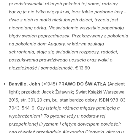
przedstawicielki różnych pokoleń tej samej rodziny.
Łączą je nie tylko więzy krwi, lecz także podobne losy –
dwie z nich to matki nieślubnych dzieci, trzecia jest
niechcianą córką. Nieświadomie wszystkie popełniają
błędy swoich poprzedniczek.
Przekazywany z pokolenia
na pokolenie dom Augusty, w którym szukają
schronienia, staje się świadkiem rozpaczy, radości,
poszukiwania prawdziwego uczucia oraz walki o
niezależność i samodzielność.
€ 13,60
Banville, John
(*1945)
PRAWO DO ŚWIATŁA
(Ancient
light); przekład: Jacek Żuławnik; Świat Książki Warszawa
2015, str. 301, 20 cm, br., stan bardzo dobry, ISBN 978-83-
7943-544-9.
Czy istnieje różnica między pamięcią a
wyobrażeniem? To pytanie leży u podstaw tej
przepełnionej liryzmem i ciętym dowcipem powieści;
ono również prześladuje Alexandra Cleave’a, aktora u