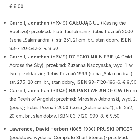
€ 8,00
Carroll, Jonathan
(*1949)
CAŁUJĄC UL
(Kissing the
Beehive); przekład: Piotr Taufelmann; Rebis Poznań 2000
(seria „Salamandra”), str. 251, 21 cm, br., stan dobry, ISBN
83-7120-542-2. € 8,50
Carroll, Jonathan
(*1949)
DZIECKO NA NIEBIE
(A Child
Across the Sky); przekład: Zuzanna Naczyńska, wyd. 1. w
tym przekładzie; Rebis Poznań 1999 (seria „Salamandra”),
str. 275, 20 cm, br., stan dobry, ISBN 83-7120-196-6. € 9,50
Carroll, Jonathan
(*1949)
NA PASTWĘ ANIOŁÓW
(From
the Teeth of Angels); przekład: Mirosław Jabłoński, wyd. 2.
(popr.); Rebis Poznań 2000 (seria „Salamandra”), str. 252,
20 cm, br., stan dobry, ISBN 83-7120-990-8. € 9,50
Lawrence, David Herbert
(1885-1930)
PRUSKI OFICER
(podstawa wydania: Complete Short Stories); przekład: