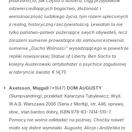
pisarzami),to, jak często u Austera, ciąg przypadków
odzwierciedlających bogactwo, złożoność i
wieloznaczność ludzkiego życia, tym razem splecionych
z realną, historyczną rzeczywistością. Lewiatan to nie
tylko państwo-potwór pożerające swych obywateli, lecz
zarazem sumienie prowadzące do samounicestwienia:
sumienie „Ducha Wolności” wysadzającego w powietrze
repliki nowojorskiej Statue of Liberty. Ben Sachs to
kolejny Austerowski antybohater o psychice zagubionej
w labiryncie świata.
€ 14,70
Axelsson, Majgull
(*1947)
DOM AUGUSTY
(Slumpvandring); przekład: Katarzyna Tubylewicz; Wyd.
W.A.B. Warszawa 2006 (Seria z Miotłą), str. 446, oprawa,
obw., stan bardzo dobry, ISBN 978-83-7414-510-7.
Pomocy nie wolno odkładać na później. Choćby nawet
miało się dobre wymówki. Augusta, Alicja i Andżelika to