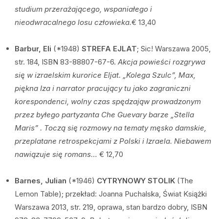
studium przerażającego, wspaniałego i
nieodwracalnego losu człowieka.
€ 13,40
Barbur, Eli
(*1948)
STREFA EJLAT
; Sic! Warszawa 2005,
str. 184, ISBN 83-88807-67-6.
Akcja powieści rozgrywa
się w izraelskim kurorice Eljat. „Kolega Szulc”, Max,
piękna Iza i narrator pracujący tu jako zagraniczni
korespondenci, wolny czas spędzająw prowadzonym
przez byłego partyzanta Che Guevary barze „Stella
Maris” . Toczą się rozmowy na tematy męsko damskie,
przeplatane retrospekcjami z Polski i Izraela. Niebawem
nawiązuje się romans…
€ 12,70
Barnes, Julian
(*1946)
CYTRYNOWY STOLIK
(The
Lemon Table); przekład: Joanna Puchalska, Świat Książki
Warszawa 2013, str. 219, oprawa, stan bardzo dobry, ISBN