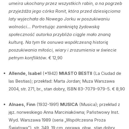
umeira ukochany przez wszystkich rabin, a na pogrzeb
przyjeżdża jego córka Ronit, która przed dziesięcioma
laty wyjechała do Nowego Jorku w poszukiwaniu
wolności… Portretując zamkniętą żydowską
społeczność autorka przybliża ciągle mało znaną
kulturę. Na tym tle osnuwa współczesną historię
poszukiwania miłości, wiary i zrozumienia w świecie
pełnym konfliktów
. € 12,90
Allende, Isabel
(*1942)
MIASTO BESTII
(La Ciudad de
las Bestias); przekład: Marta Jordan; Muza Warszawa
2004, str. 271, br., stan dobry, ISBN 83-7079-979-5. € 8,90
Alnaes, Finn
(1932-1991)
MUSICA
(Musica); przekład z
jęz. norweskiego Anna Marciniakówna; Państwowy Inst.
Wyd. Warszawa 1989 (seria „Współczesna Proza
Światowa”), str. 349, 19 cm, oprawa, obw., stan dobry,