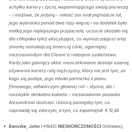
schyłku kariery i życia, wspominającego swoją pierwszą
– i możliwe, że jedyną – miłość (on miał piętnaście lat,
jego wybranka ponad dwa razy więcej i na dodatek była
matką jego najlepszego przyjaciela; uczucie okazało się
dla chłopaka tyleż ekscytujące, co wyniszczające) oraz
zmarłej samobójczą śmiercią córki, ogarniętej
niezrozumiałym dla Cleave’a rodzajem szaleństwa.
Kiedy jako gasnący aktor nieoczekiwanie dostaje szansę
ożywienia kariery rolą mężczyzny, który nie jest tym, za
kogo się podaje, jego młoda partnerka z planu
filmowego, odtwórczyni głównej roli – słynna, ale i
niezwykle delikatna kobieta – nieświadomie pozwala
Alexandrowi dostrzec różnicę pomiędzy tym, co
naprawdę się zdarzyło, a tym, co zapamiętał.
€ 12,40
Banville, John
(*1945)
NIESKOŃCZONOŚCI
(Infinities);