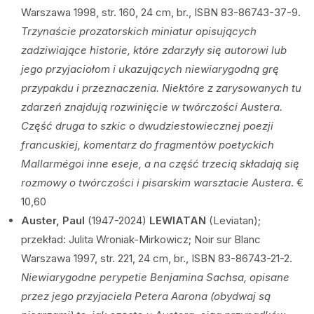
Warszawa 1998, str. 160, 24 cm, br., ISBN 83-86743-37-9.
Trzynaście prozatorskich miniatur opisujących
zadziwiające historie, które zdarzyły się autorowi lub
jego przyjaciołom i ukazujących niewiarygodną grę
przypakdu i przeznaczenia. Niektóre z zarysowanych tu
zdarzeń znajdują rozwinięcie w twórczości Austera.
Część druga to szkic o dwudziestowiecznej poezji
francuskiej, komentarz do fragmentów poetyckich
Mallarmégoi inne eseje, a na część trzecią składają się
rozmowy o twórczości i pisarskim warsztacie Austera
. €
10,60
Auster, Paul
(1947-2024)
LEWIATAN
(Leviatan);
przekład: Julita Wroniak-Mirkowicz; Noir sur Blanc
Warszawa 1997, str. 221, 24 cm, br., ISBN 83-86743-21-2.
Niewiarygodne perypetie Benjamina Sachsa, opisane
przez jego przyjaciela Petera Aarona (obydwaj są