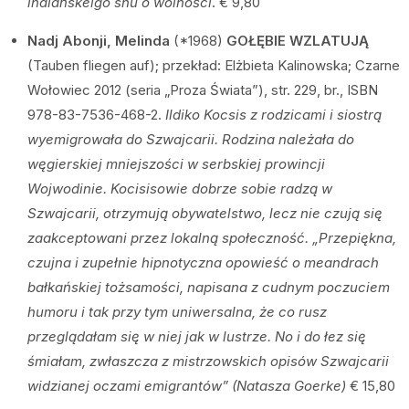
indiańskeigo snu o wolności
. € 9,80
Nadj Abonji, Melinda
(*1968)
GOŁĘBIE WZLATUJĄ
(Tauben fliegen auf); przekład: Elżbieta Kalinowska; Czarne
Wołowiec 2012 (seria „Proza Świata”), str. 229, br., ISBN
978-83-7536-468-2.
Ildiko Kocsis z rodzicami i siostrą
wyemigrowała do Szwajcarii. Rodzina należała do
węgierskiej mniejszości w serbskiej prowincji
Wojwodinie. Kocisisowie dobrze sobie radzą w
Szwajcarii, otrzymują obywatelstwo, lecz nie czują się
zaakceptowani przez lokalną społeczność. „Przepiękna,
czujna i zupełnie hipnotyczna opowieść o meandrach
bałkańskiej tożsamości, napisana z cudnym poczuciem
humoru i tak przy tym uniwersalna, że co rusz
przeglądałam się w niej jak w lustrze. No i do łez się
śmiałam, zwłaszcza z mistrzowskich opisów Szwajcarii
widzianej oczami emigrantów” (Natasza Goerke)
€ 15,80