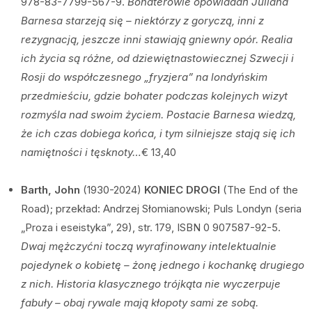
978-83-7799-567-9.
Bohaterowie opowiadań Juliana
Barnesa starzeją się – niektórzy z goryczą, inni z
rezygnacją, jeszcze inni stawiają gniewny opór. Realia
ich życia są różne, od dziewiętnastowiecznej Szwecji i
Rosji do współczesnego „fryzjera” na londyńskim
przedmieściu, gdzie bohater podczas kolejnych wizyt
rozmyśla nad swoim życiem. Postacie Barnesa wiedzą,
że ich czas dobiega końca, i tym silniejsze stają się ich
namiętności i tęsknoty…
€ 13,40
Barth, John
(1930-2024)
KONIEC DROGI
(The End of the
Road); przekład: Andrzej Słomianowski; Puls Londyn (seria
„Proza i eseistyka”, 29), str. 179, ISBN 0 907587-92-5.
Dwaj mężczyćni toczą wyrafinowany intelektualnie
pojedynek o kobietę – żonę jednego i kochankę drugiego
z nich. Historia klasycznego trójkąta nie wyczerpuje
fabuły – obaj rywale mają kłopoty sami ze sobą.