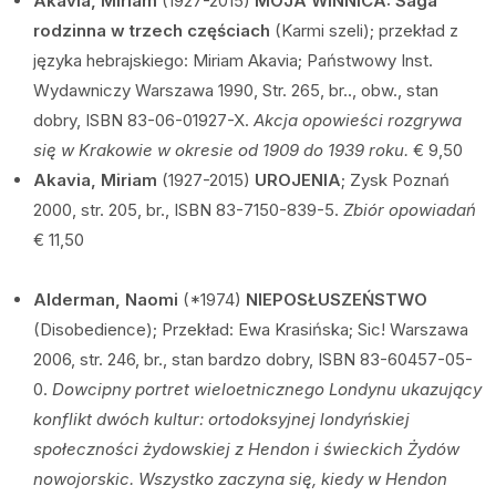
Akavia, Miriam
(1927-2015)
MOJA WINNICA: Saga
rodzinna w trzech częściach
(Karmi szeli); przekład z
języka hebrajskiego: Miriam Akavia; Państwowy Inst.
Wydawniczy Warszawa 1990, Str. 265, br.., obw., stan
dobry, ISBN 83-06-01927-X.
Akcja opowieści rozgrywa
się w Krakowie w okresie od 1909 do 1939 roku.
€ 9,50
Akavia, Miriam
(1927-2015)
UROJENIA
; Zysk Poznań
2000, str. 205, br., ISBN 83-7150-839-5.
Zbiór opowiadań
€ 11,50
Alderman, Naomi
(*1974)
NIEPOSŁUSZEŃSTWO
(Disobedience); Przekład: Ewa Krasińska; Sic! Warszawa
2006, str. 246, br., stan bardzo dobry, ISBN 83-60457-05-
0.
Dowcipny portret wieloetnicznego Londynu ukazujący
konflikt dwóch kultur: ortodoksyjnej londyńskiej
społeczności żydowskiej z Hendon i świeckich Żydów
nowojorskic. Wszystko zaczyna się, kiedy w Hendon