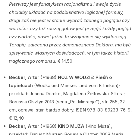
Pierwszy jest fanatykiem racjonalizmu i swoje życie
chciałby układać na podobieństwo logicznej formuły,
drugi zaś nie jest w stanie wybrać żadnego poglądu czy
wartości, czy też raczej gotów jest przejąć każdy pogląd
czy wartość, nawet jeżeli te wzajemnie się wykluczają.
Terapią, zaleconą przez demonicznego Doktora, ma być
spisywanie własnych doświadczeń, w tym także historii
tragicznego romansu.
€ 14,50
Becker, Artur
(*1968)
NÓŻ W WÓDZIE: Pieśń o
topielcach
(Wodka und Messer. Lied vom Ertrinken);
przekład: Joanna Demko, Magdalena Żółtowska-Sikora;
Borussia Olsztyn 2013 (seria „Re-Migracje”), str. 255, 22
cm, oprawa, stan bardzo dobry. ISBN 978-83-89233-76-9.
€ 12,40
Becker, Artur
(*1968)
KINO MUZA
(Kino Muza);
przekład: Dariusz Muszer; Borussia Olsztyn 2008 (seria