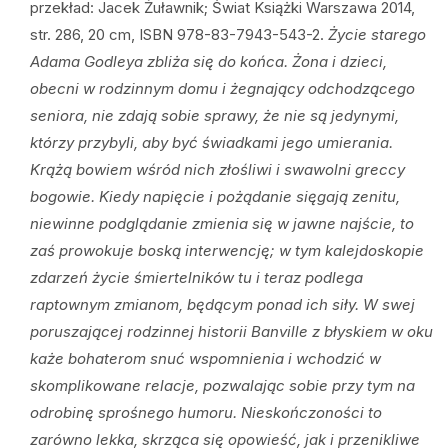
przekład: Jacek Żuławnik; Świat Książki Warszawa 2014,
str. 286, 20 cm, ISBN 978-83-7943-543-2.
Życie starego
Adama Godleya zbliża się do końca. Żona i dzieci,
obecni w rodzinnym domu i żegnający odchodzącego
seniora, nie zdają sobie sprawy, że nie są jedynymi,
którzy przybyli, aby być świadkami jego umierania.
Krążą bowiem wśród nich złośliwi i swawolni greccy
bogowie. Kiedy napięcie i pożądanie sięgają zenitu,
niewinne podglądanie zmienia się w jawne najście, to
zaś prowokuje boską interwencję; w tym kalejdoskopie
zdarzeń życie śmiertelników tu i teraz podlega
raptownym zmianom, będącym ponad ich siły. W swej
poruszającej rodzinnej historii Banville z błyskiem w oku
każe bohaterom snuć wspomnienia i wchodzić w
skomplikowane relacje, pozwalając sobie przy tym na
odrobinę sprośnego humoru. Nieskończoności to
zarówno lekka, skrząca się opowieść, jak i przenikliwe