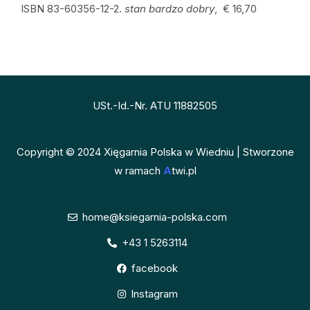
ISBN 83-60356-12-2.
stan bardzo dobry
, € 16,70
USt.-Id.-Nr. ATU 11882505
Copyright © 2024 Xięgarnia Polska w Wiedniu | Stworzone
w ramach
A
twi.pl
home@ksiegarnia-polska.com
+43 1 5263114
facebook
Instagram