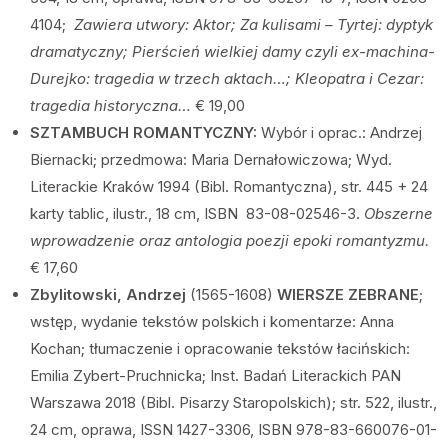
4104;
Zawiera utwory: Aktor; Za kulisami – Tyrtej: dyptyk
dramatyczny; Pierścień wielkiej damy czyli ex-machina-
Durejko: tragedia w trzech aktach…; Kleopatra i Cezar:
tragedia historyczna…
€ 19,00
SZTAMBUCH ROMANTYCZNY:
Wybór i oprac.: Andrzej
Biernacki; przedmowa: Maria Dernałowiczowa; Wyd.
Literackie Kraków 1994 (Bibl. Romantyczna), str. 445 + 24
karty tablic, ilustr., 18 cm, ISBN 83-08-02546-3.
Obszerne
wprowadzenie oraz antologia poezji epoki romantyzmu.
€ 17,60
Zbylitowski, Andrzej
(1565-1608)
WIERSZE ZEBRANE
;
wstęp, wydanie tekstów polskich i komentarze: Anna
Kochan; tłumaczenie i opracowanie tekstów łacińskich:
Emilia Zybert-Pruchnicka; Inst. Badań Literackich PAN
Warszawa 2018 (Bibl. Pisarzy Staropolskich); str. 522, ilustr.,
24 cm, oprawa, ISSN 1427-3306, ISBN 978-83-660076-01-