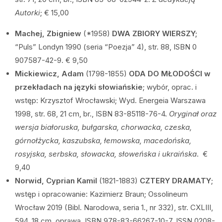
Autorki
; € 15,00
Machej, Zbigniew
(*1958)
DWA ZBIORY WIERSZY;
“Puls” Londyn 1990 (seria “Poezja” 4), str. 88, ISBN 0
907587-42-9. € 9,50
Mickiewicz, Adam
(1798-1855)
ODA DO MŁODOŚCI w
przekładach na języki słowiańskie
; wybór, oprac. i
wstęp: Krzysztof Wrocławski; Wyd. Energeia Warszawa
1998, str. 68, 21 cm, br., ISBN 83-85118-76-4.
Oryginał oraz
wersja białoruska, bułgarska, chorwacka, czeska,
górnołżycka, kaszubska, łemowska, macedońska,
rosyjska, serbska, słowacka, słoweńska i ukraińska
. €
9,40
Norwid, Cyprian Kamil
(1821-1883)
CZTERY DRAMATY
;
wstęp i opracowanie: Kazimierz Braun; Ossolineum
Wrocław 2019 (Bibl. Narodowa, seria 1., nr 332), str. CXLIII,
594, 18 cm, oprawa, ISBN 978-83-66267-10-7, ISSN 0208-