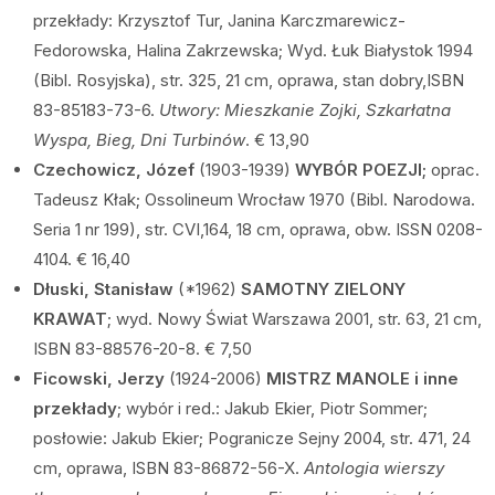
przekłady: Krzysztof Tur, Janina Karczmarewicz-
Fedorowska, Halina Zakrzewska; Wyd. Łuk Białystok 1994
(Bibl. Rosyjska), str. 325, 21 cm, oprawa, stan dobry,ISBN
83-85183-73-6.
Utwory: Mieszkanie Zojki, Szkarłatna
Wyspa, Bieg, Dni Turbinów
. € 13,90
Czechowicz, Józef
(1903-1939)
WYBÓR POEZJI;
oprac.
Tadeusz Kłak; Ossolineum Wrocław 1970 (Bibl. Narodowa.
Seria 1 nr 199), str. CVI,164, 18 cm, oprawa, obw. ISSN 0208-
4104. € 16,40
Dłuski, Stanisław
(*1962)
SAMOTNY ZIELONY
KRAWAT
; wyd. Nowy Świat Warszawa 2001, str. 63, 21 cm,
ISBN 83-88576-20-8. € 7,50
Ficowski, Jerzy
(1924-2006)
MISTRZ MANOLE i inne
przekłady
; wybór i red.: Jakub Ekier, Piotr Sommer;
posłowie: Jakub Ekier; Pogranicze Sejny 2004, str. 471, 24
cm, oprawa, ISBN 83-86872-56-X.
Antologia wierszy