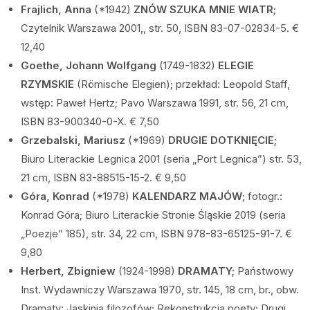
Frajlich, Anna
(*1942)
ZNÓW SZUKA MNIE WIATR
;
Czytelnik Warszawa 2001,, str. 50, ISBN 83-07-02834-5. €
12,40
Goethe, Johann Wolfgang
(1749-1832)
ELEGIE
RZYMSKIE
(Römische Elegien); przekład: Leopold Staff,
wstęp: Paweł Hertz; Pavo Warszawa 1991, str. 56, 21 cm,
ISBN 83-900340-0-X. € 7,50
Grzebalski, Mariusz
(*1969)
DRUGIE DOTKNIĘCIE;
Biuro Literackie Legnica 2001 (seria „Port Legnica”) str. 53,
21 cm, ISBN 83-88515-15-2. € 9,50
Góra, Konrad
(*1978)
KALENDARZ MAJÓW
; fotogr.:
Konrad Góra; Biuro Literackie Stronie Śląskie 2019 (seria
„Poezje” 185), str. 34, 22 cm, ISBN 978-83-65125-91-7. €
9,80
Herbert, Zbigniew
(1924-1998)
DRAMATY;
Państwowy
Inst. Wydawniczy Warszawa 1970, str. 145, 18 cm, br., obw.
Dramaty: Jaskinia filozofów; Rekonstrukcja poety; Drugi