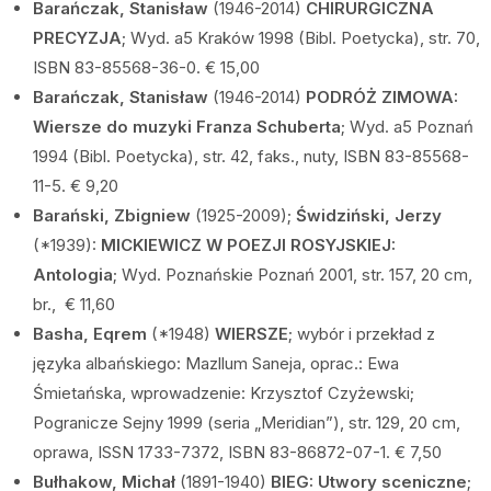
Barańczak, Stanisław
(1946-2014)
CHIRURGICZNA
PRECYZJA
; Wyd. a5 Kraków 1998 (Bibl. Poetycka), str. 70,
ISBN 83-85568-36-0. € 15,00
Barańczak, Stanisław
(1946-2014)
PODRÓŻ ZIMOWA:
Wiersze do muzyki Franza Schuberta
; Wyd. a5 Poznań
1994 (Bibl. Poetycka), str. 42, faks., nuty, ISBN 83-85568-
11-5. € 9,20
Barański, Zbigniew
(1925-2009);
Świdziński, Jerzy
(*1939):
MICKIEWICZ W POEZJI ROSYJSKIEJ:
Antologia
; Wyd. Poznańskie Poznań 2001, str. 157, 20 cm,
br., € 11,60
Basha, Eqrem
(*1948)
WIERSZE
; wybór i przekład z
języka albańskiego: Mazllum Saneja, oprac.: Ewa
Śmietańska, wprowadzenie: Krzysztof Czyżewski;
Pogranicze Sejny 1999 (seria „Meridian”), str. 129, 20 cm,
oprawa, ISSN 1733-7372, ISBN 83-86872-07-1. € 7,50
Bułhakow, Michał
(1891-1940)
BIEG: Utwory sceniczne
;