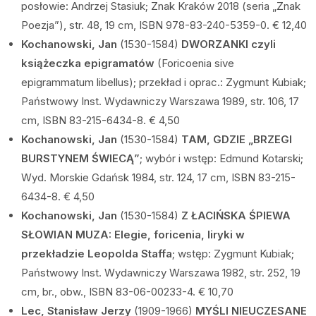
posłowie: Andrzej Stasiuk; Znak Kraków 2018 (seria „Znak
Poezja”), str. 48, 19 cm, ISBN 978-83-240-5359-0. € 12,40
Kochanowski, Jan
(1530-1584)
DWORZANKI czyli
książeczka epigramatów
(Foricoenia sive
epigrammatum libellus); przekład i oprac.: Zygmunt Kubiak;
Państwowy Inst. Wydawniczy Warszawa 1989, str. 106, 17
cm, ISBN 83-215-6434-8. € 4,50
Kochanowski, Jan
(1530-1584)
TAM, GDZIE „BRZEGI
BURSTYNEM ŚWIECĄ”
; wybór i wstęp: Edmund Kotarski;
Wyd. Morskie Gdańsk 1984, str. 124, 17 cm, ISBN 83-215-
6434-8. € 4,50
Kochanowski, Jan
(1530-1584)
Z ŁACIŃSKA ŚPIEWA
SŁOWIAN MUZA: Elegie, foricenia, liryki w
przekładzie Leopolda Staffa
; wstęp: Zygmunt Kubiak;
Państwowy Inst. Wydawniczy Warszawa 1982, str. 252, 19
cm, br., obw., ISBN 83-06-00233-4. € 10,70
Lec, Stanisław Jerzy
(1909-1966)
MYŚLI NIEUCZESANE