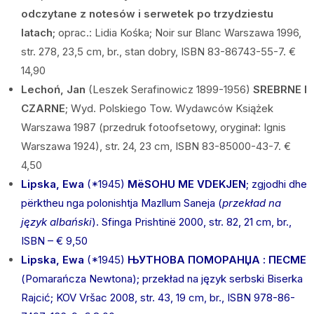
odczytane z notesów i serwetek po trzydziestu
latach;
oprac.: Lidia Kośka; Noir sur Blanc Warszawa 1996,
str. 278, 23,5 cm, br., stan dobry, ISBN 83-86743-55-7. €
14,90
Lechoń, Jan
(Leszek Serafinowicz 1899-1956)
SREBRNE I
CZARNE
; Wyd. Polskiego Tow. Wydawców Książek
Warszawa 1987 (przedruk fotoofsetowy, oryginał: Ignis
Warszawa 1924), str. 24, 23 cm, ISBN 83-85000-43-7. €
4,50
Lipska, Ewa
(*1945)
MëSOHU ME VDEKJEN
; zgjodhi dhe
përktheu nga polonishtja Mazllum Saneja (
przekład na
język albański
). Sfinga Prishtinë 2000, str. 82, 21 cm, br.,
ISBN – € 9,50
Lipska, Ewa
(*1945)
ЊУТНОВА ПОМОРАНЏА : ПЕСМЕ
(Pomarańcza Newtona); przekład na język serbski Biserka
Rajcić; KOV Vršac 2008, str. 43, 19 cm, br., ISBN 978-86-