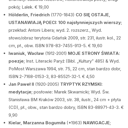
pokój; Lalek. € 19,00
Hölderlin, Friedrich
(1770-1843)
CO SIĘ OSTAJE,
USTANAWIAJĄ POECI: 100 najsłynniejszych wierszy
;
przekład: Antoni Libera; wyd. 2. rozszerz., Wyd.
słowo/obraz terytoria Gdańsk 2009, str. 231, ilustr. kol., 22
cm, pł., obw. ISBN 978-83-7455-913-5. € 19,60
Iwaniuk, Wacław
(1912-2001)
MOJE STRONY ŚWIATA:
poezje;
Inst. Literacki Paryż (Bibl. „Kultury” 485) & Wyd.
PoMost Warszawa 1994, str. 75, 22 cm, stan bardzo dobr,
ISBN 2-7168-0153-3, 83-85521-32-1. € 4,50
Jan Paweł II
(1920-2005)
TRYPTYK RZYMSKI:
medytacje;
posłowie: Marek Skwarnicki; Wyd. Św.
Stanisława BM Kraków 2003, str. 38, ilustr., 24 cm + płyta
(CD), pł., obw., stan bardzo dobry, ISBN 83-88971-43-3. €
9,90
Kielar, Marzanna Bogumiła
(*1963)
NAWIGACJE
;