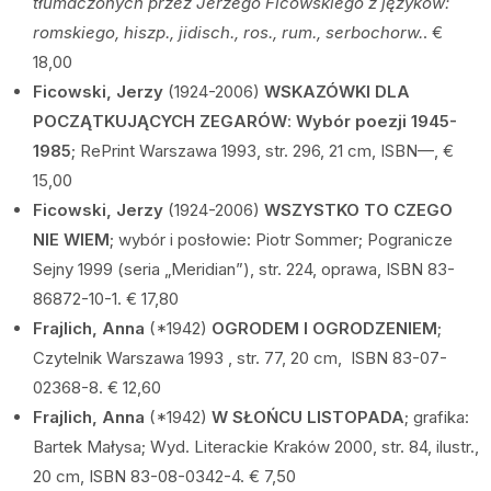
tłumaczonych przez Jerzego Ficowskiego z języków:
romskiego, hiszp., jidisch., ros., rum., serbochorw.
. €
18,00
Ficowski, Jerzy
(1924-2006)
WSKAZÓWKI DLA
POCZĄTKUJĄCYCH ZEGARÓW
:
Wybór poezji 1945-
1985
; RePrint Warszawa 1993, str. 296, 21 cm, ISBN—, €
15,00
Ficowski, Jerzy
(1924-2006)
WSZYSTKO TO CZEGO
NIE WIEM
; wybór i posłowie: Piotr Sommer; Pogranicze
Sejny 1999 (seria „Meridian”), str. 224, oprawa, ISBN 83-
86872-10-1. € 17,80
Frajlich, Anna
(*1942)
OGRODEM I OGRODZENIEM
;
Czytelnik Warszawa 1993 , str. 77, 20 cm, ISBN 83-07-
02368-8. € 12,60
Frajlich, Anna
(*1942)
W SŁOŃCU LISTOPADA
; grafika:
Bartek Małysa; Wyd. Literackie Kraków 2000, str. 84, ilustr.,
20 cm, ISBN 83-08-0342-4. € 7,50