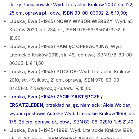
Jerzy Pomianowski; Wyd. Literackie Kraków 2007, str. 122,
25 cm, oprawa pł., obw., ISBN 83-08-03092-2. € 19,90;
Lipska, Ewa
(*1945)
NOWY WYBÓR WIERSZY
; Wyd. a5
Kraków 2020, str. 234, br., ISBN 978-83-65614-32-2. €
18,90
Lipska, Ewa
(*1945)
PAMIĘĆ OPERACYJNA
; Wyd.
Literackie Kraków 2018, str. 46,, oprawa, ISBN 978-83-08-
06365-1. € 11,50
Lipska, Ewa
(*1945)
POGŁOS
; Wyd. Literackie Kraków
2010, str. 49, ilustr., 21 cm, oprawa, ISBN 978-83-08-
04451-3.
Z dedykacją Autorki
; € 15,00
Lipska, Ewa
(*1945)
ŻYCIE ZASTĘPCZE /
ERSATZLEBEN
; przekład na jęz. niemiecki: Alois Woldan;
wybór i posłowie Autorki; Wyd. Literackie Kraków 1998, str.
178, 25 cm, oprawa pł., obw., ISBN 83-08-02810-1. € 21,40
Lipska, Ewa
(*1945)
1999
; Wyd. Literackie Kraków 1999,
str. 71, 20 cm, br., ISBN 83-08-02944-2.
Z dedykacją