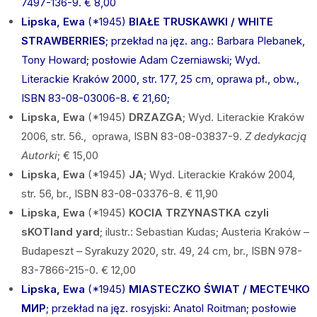
7497-136-9. € 8,00
Lipska, Ewa
(*1945)
BIAŁE TRUSKAWKI / WHITE
STRAWBERRIES
; przekład na jęz. ang.: Barbara Plebanek,
Tony Howard; posłowie Adam Czerniawski; Wyd.
Literackie Kraków 2000, str. 177, 25 cm, oprawa pł., obw.,
ISBN 83-08-03006-8. € 21,60;
Lipska, Ewa
(*1945)
DRZAZGA
; Wyd. Literackie Kraków
2006, str. 56., oprawa, ISBN 83-08-03837-9.
Z dedykacją
Autorki
; € 15,00
Lipska, Ewa
(*1945)
JA
; Wyd. Literackie Kraków 2004,
str. 56, br., ISBN 83-08-03376-8. € 11,90
Lipska, Ewa
(*1945)
KOCIA TRZYNASTKA czyli
sKOTland yard
; ilustr.: Sebastian Kudas; Austeria Kraków –
Budapeszt – Syrakuzy 2020, str. 49, 24 cm, br., ISBN 978-
83-7866-215-0. € 12,00
Lipska, Ewa
(*1945)
MIASTECZKO ŚWIAT / МЕСТЕЧКО
МИР
; przekład na jęz. rosyjski: Anatol Roitman; posłowie