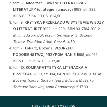
tom 6
: Balcerzan, Edward:
LITERATURA Z
LITERATURY (strategie tłumaczy)
1998, str. 232,
ISBN 83-7164-093-5. € 14,50
tom 9:
KRYTYKA PRZEKŁADU W SYSTEMIE WIEDZY
O LITERATURZE
1999, str. 230, ISBN 83-7164-198-2.
M. in. Edward Balcerzan, German Ritz, Bożena
Tokarz, Friedrich Arich-Gerz
€ 14,50
tom 7:
Tokarz, Bożena: WZORZEC,
PODOBIEŃSTWO, PRZYPOMINANIE
1998, str. 162,
ISBN 83-7164-123-0. € 12,40
tom 10:
KOMPARATYSTYKA LITERACKA A
PRZEKŁAD
2000, str. 184, ISBN 83-7164-239-3.
M. in.
Bożena Tokarz, Gideon Toury, Edward Możejko,
Tadeusz Rachwał, Anna Bednarczyk
€ 17,80
USt.-Id.-Nr. ATU 11882505