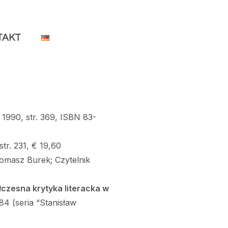
TAKT
990, str. 369, ISBN 83-
str. 231, € 19,60
omasz Burek; Czytelnik
zesna krytyka literacka w
4 (seria “Stanisław