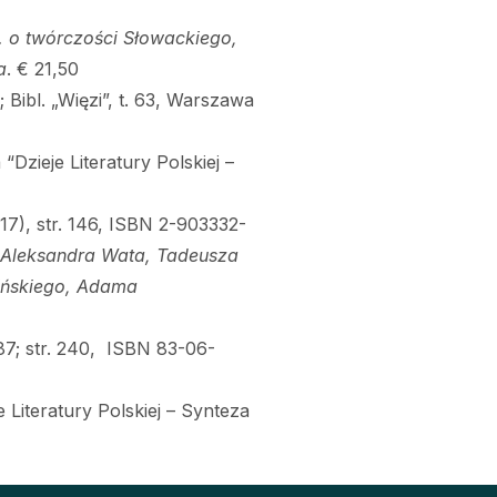
n. o twórczości Słowackiego,
a
. € 21,50
 Bibl. „Więzi”, t. 63, Warszawa
zieje Literatury Polskiej –
” 17), str. 146, ISBN 2-903332-
, Aleksandra Wata, Tadeusza
ińskiego, Adama
7; str. 240, ISBN 83-06-
iteratury Polskiej – Synteza