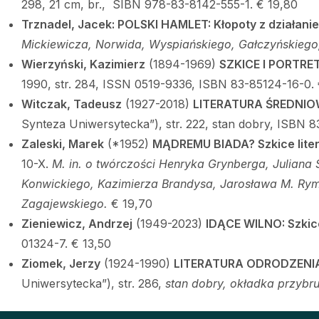
298, 21 cm, br., SIBN 978-83-8142-555-1. € 19,80
Trznadel, Jacek: POLSKI HAMLET: Kłopoty z działani
Mickiewicza, Norwida, Wyspiańskiego, Gałczyńskiego
Wierzyński, Kazimierz
(1894-1969)
SZKICE I PORTRE
1990, str. 284, ISSN 0519-9336, ISBN 83-85124-16-0. 
Witczak, Tadeusz
(1927-2018)
LITERATURA ŚREDNIO
Synteza Uniwersytecka”), str. 222, stan dobry, ISBN 
Zaleski, Marek
(*1952)
MĄDREMU BIADA? Szkice lite
10-X.
M. in. o twórczości Henryka Grynberga, Juliana
Konwickiego, Kazimierza Brandysa, Jarosława M. Rym
Zagajewskiego.
€ 19,70
Zieniewicz, Andrzej
(1949-2023)
IDĄCE WILNO: Szkic
01324-7. € 13,50
Ziomek, Jerzy
(1924-1990)
LITERATURA ODRODZENI
Uniwersytecka”), str. 286,
stan dobry, okładka przybr