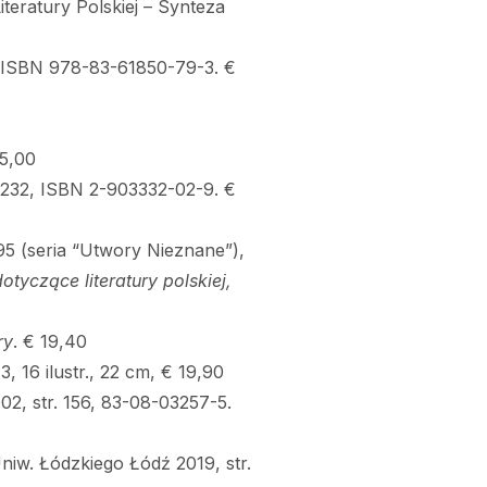
eratury Polskiej – Synteza
ISBN 978-83-61850-79-3. €
5,00
r. 232, ISBN 2-903332-02-9. €
5 (seria “Utwory Nieznane”),
dotycz
ące literatury polskiej,
ry
. € 19,40
3, 16 ilustr., 22 cm, € 19,90
02, str. 156, 83-08-03257-5.
iw. Łódzkiego Łódź 2019, str.