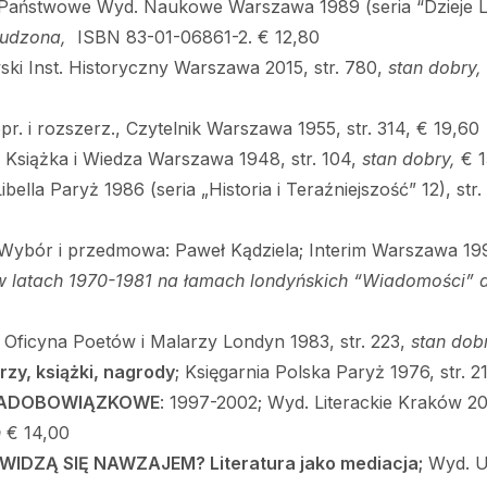
 Państwowe Wyd. Naukowe Warszawa 1989 (seria “Dzieje Lit
rudzona,
ISBN 83-01-06861-2. € 12,80
ski Inst. Historyczny Warszawa 2015, str. 780,
stan dobry,
opr. i rozszerz., Czytelnik Warszawa 1955, str. 314, € 19,60
; Książka i Wiedza Warszawa 1948, str. 104,
stan dobry,
€ 1
ibella Paryż 1986 (seria „Historia i Teraźniejszość” 12), st
Wybór i przedmowa: Paweł Kądziela; Interim Warszawa 199
w latach 1970-1981 na
łamach londy
ńskich
“Wiadomo
ści
” 
Oficyna Poetów i Malarzy Londyn 1983, str. 223,
stan dob
y, książki, nagrody
; Księgarnia Polska Paryż 1976, str. 21
NADOBOWI
ĄZKOWE
: 1997-2002; Wyd. Literackie Kraków 20
h
€ 14,00
WIDZĄ SIĘ NAWZAJEM? Literatura jako mediacja;
Wyd. Un