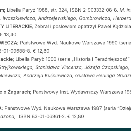
em;
Libella Paryż 1988, str. 324, ISBN 2-903332-08-8.
M. i
, Iwaszkiewicza, Andrzejewskiego, Gombrowicza, Herbert
TY LITERACKIE
; Zebrał i posłowiem opatrzył Paweł Kądziela;
€ 13,40
WIECZA
; Państwowe Wyd. Naukowe Warszawa 1990 (seria “D
83-01-09688-8. € 12,80
rackie
; Libella Paryż 1990 (seria „Historia i Teraźniejszość
 Stryjkowskiego, Stanisława Vincenza, Józefa Czapskiego
kiewicza, Andrzeja Kuśniewicza, Gustawa Herlinga Grudz
e o Żagarach
; Państwowy Inst. Wydawniczy Warszawa 198
A
; Państwowe Wyd. Naukowe Warszawa 1987 (seria “Dzieje L
udzona,
ISBN 83-01-06861-2. € 12,80