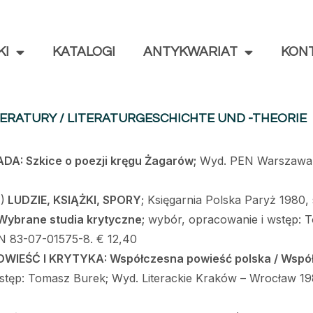
KI
KATALOGI
ANTYKWARIAT
KON
ITERATURY / LITERATURGESCHICHTE UND -THEORIE
A: Szkice o poezji kręgu Żagarów;
Wyd. PEN Warszawa 1
)
LUDZIE, KSI
ĄŻKI, SPORY
; Księgarnia Polska Paryż 1980, 
ybrane studia krytyczne;
wybór, opracowanie i wstęp: T
BN 83-07-01575-8. € 12,40
EŚĆ I KRYTYKA: Współczesna powieść polska / Współc
tęp: Tomasz Burek; Wyd. Literackie Kraków – Wrocław 198