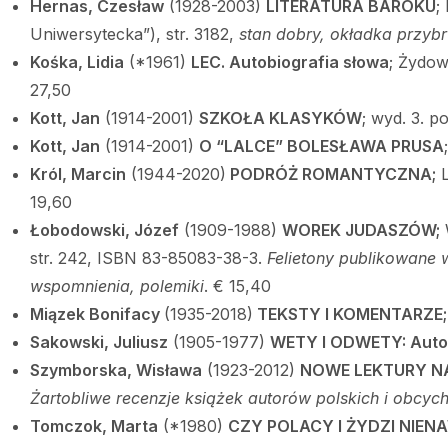
Hernas, Czesław
(1928-2003)
LITERATURA BAROKU
;
Uniwersytecka”), str. 3182,
stan dobry, okładka przyb
Kośka, Lidia
(*1961)
LEC. Autobiografia słowa
; Żydow
27,50
Kott, Jan
(1914-2001)
SZKOŁA KLASYKÓW
; wyd. 3. p
Kott, Jan
(1914-2001)
O “LALCE” BOLESŁAWA PRUSA
Król, Marcin
(1944-2020)
PODRÓŻ ROMANTYCZNA;
L
19,60
Łobodowski, J
ózef
(1909-1988)
WOREK JUDASZ
ÓW;
str. 242, ISBN 83-85083-38-3.
Felietony publikowane 
wspomnienia, polemiki
. € 15,40
Miązek Bonifacy
(1935-2018)
TEKSTY I KOMENTARZE;
Sakowski, Juliusz
(1905-1977)
WETY I ODWETY: Autorz
Szymborska, Wis
ława
(1923-2012)
NOWE LEKTURY 
Żartobliwe recenzje książek autorów polskich i obcyc
Tomczok, Marta
(*1980)
CZY POLACY I ŻYDZI NIENA