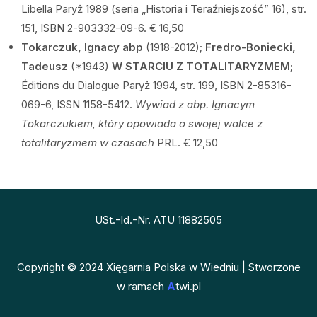
Libella Paryż 1989 (seria „Historia i Teraźniejszość” 16), str.
151, ISBN 2-903332-09-6. € 16,50
Tokarczuk, Ignacy abp
(1918-2012);
Fredro-Boniecki,
Tadeusz
(*1943)
W STARCIU Z TOTALITARYZMEM
;
Éditions du Dialogue Paryż 1994, str. 199, ISBN 2-85316-
069-6, ISSN 1158-5412.
Wywiad z abp. Ignacym
Tokarczukiem, który opowiada o swojej walce z
totalitaryzmem w czasach
PRL. € 12,50
USt.-Id.-Nr. ATU 11882505
Copyright © 2024 Xięgarnia Polska w Wiedniu | Stworzone
w ramach
A
twi.pl