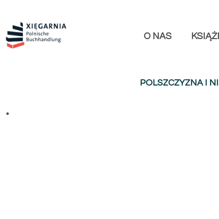
O NAS
KSIĄŻ
POLSZCZYZNA I NI