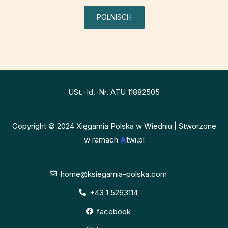
POLNISCH
USt.-Id.-Nr. ATU 11882505
Copyright © 2024 Xięgarnia Polska w Wiedniu | Stworzone
w ramach
A
twi.pl
home@ksiegarnia-polska.com
+43 1 5263114
facebook